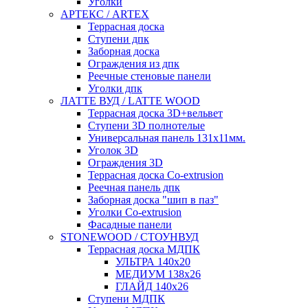
Уголки
АРТЕКС / ARTEX
Террасная доска
Ступени дпк
Заборная доска
Ограждения из дпк
Реечные стеновые панели
Уголки дпк
ЛАТТЕ ВУД / LATTE WOOD
Террасная доска 3D+вельвет
Ступени 3D полнотелые
Универсальная панель 131x11мм.
Уголок 3D
Ограждения 3D
Террасная доска Co-extrusion
Реечная панель дпк
Заборная доска "шип в паз"
Уголки Co-extrusion
Фасадные панели
STONEWOOD / СТОУНВУД
Террасная доска МДПК
УЛЬТРА 140x20
МЕДИУМ 138x26
ГЛАЙД 140x26
Ступени МДПК