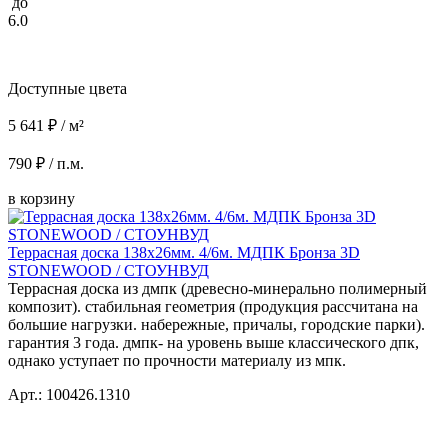
до
6.0
Доступные цвета
5 641 ₽ / м²
790 ₽ / п.м.
в корзину
Террасная доска 138x26мм. 4/6м. МДПК Бронза 3D
STONEWOOD / СТОУНВУД
Террасная доска из дмпк (древесно-минерально полимерный
композит). стабильная геометрия (продукция рассчитана на
большие нагрузки. набережные, причалы, городские парки).
гарантия 3 года. дмпк- на уровень выше классического дпк,
однако уступает по прочности материалу из мпк.
Арт.: 100426.1310