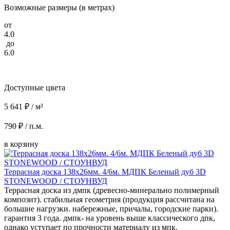
Возможные размеры (в метрах)
от
4.0
до
6.0
Доступные цвета
5 641 ₽ / м²
790 ₽ / п.м.
в корзину
Террасная доска 138x26мм. 4/6м. МДПК Беленый дуб 3D
STONEWOOD / СТОУНВУД
Террасная доска из дмпк (древесно-минерально полимерный
композит). стабильная геометрия (продукция рассчитана на
большие нагрузки. набережные, причалы, городские парки).
гарантия 3 года. дмпк- на уровень выше классического дпк,
однако уступает по прочности материалу из мпк.