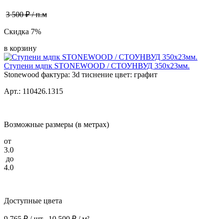
3 500 ₽ / п.м
Скидка 7%
в корзину
Ступени мдпк STONEWOOD / СТОУНВУД 350x23мм.
Stonewood фактура: 3d тиснение цвет: графит
Арт.: 110426.1315
Возможные размеры (в метрах)
от
3.0
до
4.0
Доступные цвета
9 765 ₽ / шт.
10 500 ₽ / м²