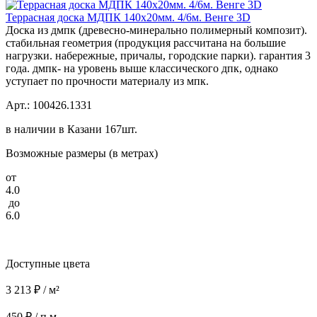
Террасная доска МДПК 140x20мм. 4/6м. Венге 3D
Доска из дмпк (древесно-минерально полимерный композит).
стабильная геометрия (продукция рассчитана на большие
нагрузки. набережные, причалы, городские парки). гарантия 3
года. дмпк- на уровень выше классического дпк, однако
уступает по прочности материалу из мпк.
Арт.: 100426.1331
в наличии в Казани 167шт.
Возможные размеры (в метрах)
от
4.0
до
6.0
Доступные цвета
3 213 ₽ / м²
450 ₽ / п.м.