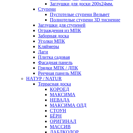
Заглушки для доски 200x24мм.
Ступени
Пустотелые ступени Вельвет
Полнотелые ступени 3D тиснение
Заглушки для ступеней
Ограждения из МПК
Заборная доска
Уголки МПК
Кляймеры
Лаги
Плитка садовая
Фасадная панель
Грядки МПК / ДПК
Реечная панель МПК
НАТУР / NATUR
Террасная доска
КОРОЕД
МАКСИМА
НЕВАДА
МАКСИМА ОЛД
СТОУН
БЁРН
ОРИГИНАЛ
МАССИВ
ДАБЛКОЛОР