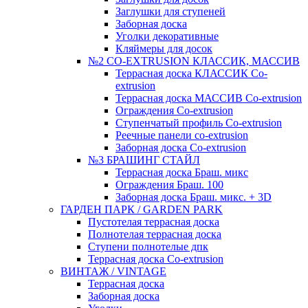
Заглушки для ступеней
Заборная доска
Уголки декоративные
Кляймеры для досок
№2 CO-EXTRUSION КЛАССИК, МАССИВ
Террасная доска КЛАССИК Co-
extrusion
Террасная доска МАССИВ Co-extrusion
Ограждения Co-extrusion
Ступенчатый профиль Co-extrusion
Реечные панели co-extrusion
Заборная доска Co-extrusion
№3 БРАШИНГ СТАЙЛ
Террасная доска Браш. микс
Ограждения Браш. 100
Заборная доска Браш. микс. + 3D
ГАРДЕН ПАРК / GARDEN PARK
Пустотелая террасная доска
Полнотелая террасная доска
Ступени полнотелые дпк
Террасная доска Co-extrusion
ВИНТАЖ / VINTAGE
Террасная доска
Заборная доска