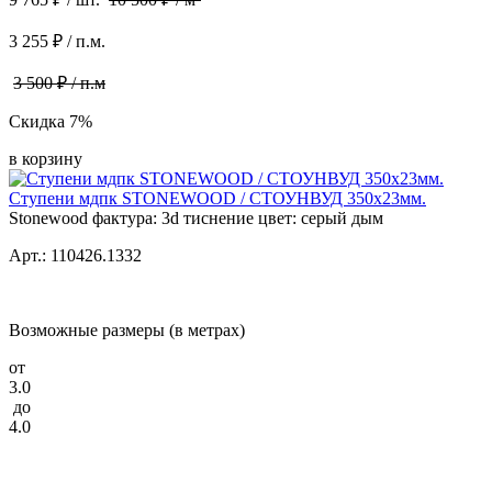
3 255 ₽ / п.м.
3 500 ₽ / п.м
Скидка 7%
в корзину
Ступени мдпк STONEWOOD / СТОУНВУД 350x23мм.
Stonewood фактура: 3d тиснение цвет: серый дым
Арт.: 110426.1332
Возможные размеры (в метрах)
от
3.0
до
4.0