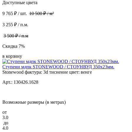
Доступные цвета
9 765 ₽ / шт.
10 500 ₽ / м²
3 255 ₽ / п.м.
3 500 ₽ / п.м
Скидка 7%
в корзину
Ступени мдпк STONEWOOD / СТОУНВУД 350x23мм.
Stonewood фактура: 3d тиснение цвет: венге
Арт.: 130426.1628
Возможные размеры (в метрах)
от
3.0
до
4.0