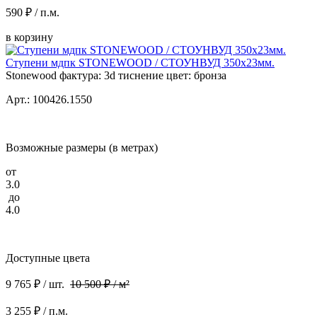
590 ₽ / п.м.
в корзину
Ступени мдпк STONEWOOD / СТОУНВУД 350x23мм.
Stonewood фактура: 3d тиснение цвет: бронза
Арт.: 100426.1550
Возможные размеры (в метрах)
от
3.0
до
4.0
Доступные цвета
9 765 ₽ / шт.
10 500 ₽ / м²
3 255 ₽ / п.м.