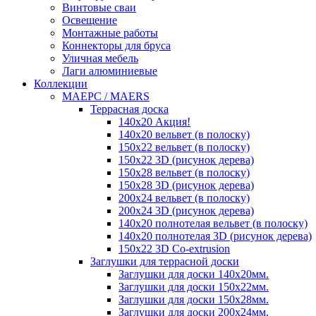
Винтовые сваи
Освещение
Монтажные работы
Коннекторы для бруса
Уличная мебель
Лаги алюминиевые
Коллекции
MAEРC / MAERS
Террасная доска
140x20 Акция!
140x20 вельвет (в полоску)
150x22 вельвет (в полоску)
150x22 3D (рисунок дерева)
150x28 вельвет (в полоску)
150x28 3D (рисунок дерева)
200x24 вельвет (в полоску)
200x24 3D (рисунок дерева)
140x20 полнотелая вельвет (в полоску)
140x20 полнотелая 3D (рисунок дерева)
150x22 3D Сo-extrusion
Заглушки для террасной доски
Заглушки для доски 140x20мм.
Заглушки для доски 150x22мм.
Заглушки для доски 150x28мм.
Заглушки для доски 200x24мм.