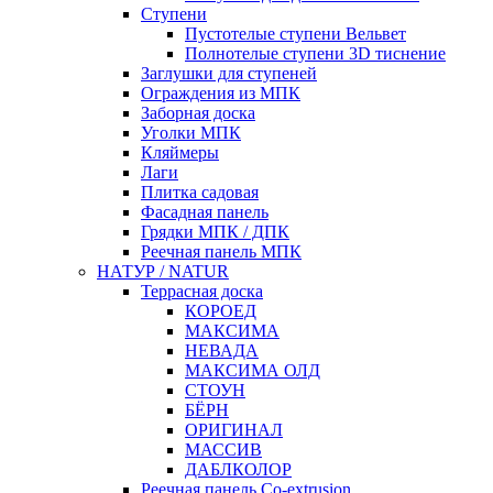
Ступени
Пустотелые ступени Вельвет
Полнотелые ступени 3D тиснение
Заглушки для ступеней
Ограждения из МПК
Заборная доска
Уголки МПК
Кляймеры
Лаги
Плитка садовая
Фасадная панель
Грядки МПК / ДПК
Реечная панель МПК
НАТУР / NATUR
Террасная доска
КОРОЕД
МАКСИМА
НЕВАДА
МАКСИМА ОЛД
СТОУН
БЁРН
ОРИГИНАЛ
МАССИВ
ДАБЛКОЛОР
Реечная панель Co-extrusion