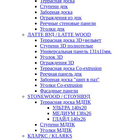
Террасная доска
Ступени дпк
Заборная доска
Ограждения из дпк
Реечные стеновые панели
Уголки дпк
ЛАТТЕ ВУД / LATTE WOOD
Террасная доска 3D+вельвет
Ступени 3D полнотелые
Универсальная панель 131x11мм.
Уголок 3D
Ограждения 3D
Террасная доска Co-extrusion
Реечная панель дпк
Заборная доска "шип в паз"
Уголки Co-extrusion
Фасадные панели
STONEWOOD / СТОУНВУД
Террасная доска МДПК
УЛЬТРА 140x20
МЕДИУМ 138x26
ГЛАЙД 140x26
Ступени МДПК
Уголки МДПК
КЛАРКС / KLARKS