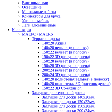
Винтовые сваи
Освещение
Монтажные работы
Коннекторы для бруса
Уличная мебель
Лаги алюминиевые
Коллекции
MAEРC / MAERS
Террасная доска
140x20 Акция!
140x20 вельвет (в полоску)
150x22 вельвет (в полоску)
150x22 3D (рисунок дерева)
150x28 вельвет (в полоску)
150x28 3D (рисунок дерева)
200x24 вельвет (в полоску)
200x24 3D (рисунок дерева)
140x20 полнотелая вельвет (в полоску)
140x20 полнотелая 3D (рисунок дерева)
150x22 3D Сo-extrusion
Заглушки для террасной доски
Заглушки для доски 140x20мм.
Заглушки для доски 150x22мм.
Заглушки для доски 150x28мм.
Заглушки для доски 200x24мм.