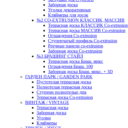
Заборная доска
Уголки декоративные
Кляймеры для досок
№2 CO-EXTRUSION КЛАССИК, МАССИВ
Террасная доска КЛАССИК Co-extrusion
Террасная доска МАССИВ Co-extrusion
Ограждения Co-extrusion
Ступенчатый профиль Co-extrusion
Реечные панели co-extrusion
Заборная доска Co-extrusion
№3 БРАШИНГ СТАЙЛ
Террасная доска Браш. микс
Ограждения Браш. 100
Заборная доска Браш. микс. + 3D
ГАРДЕН ПАРК / GARDEN PARK
Пустотелая террасная доска
Полнотелая террасная доска
Ступени полнотелые дпк
Террасная доска Co-extrusion
ВИНТАЖ / VINTAGE
Террасная доска
Заборная доска
Уголки
Кляймеры