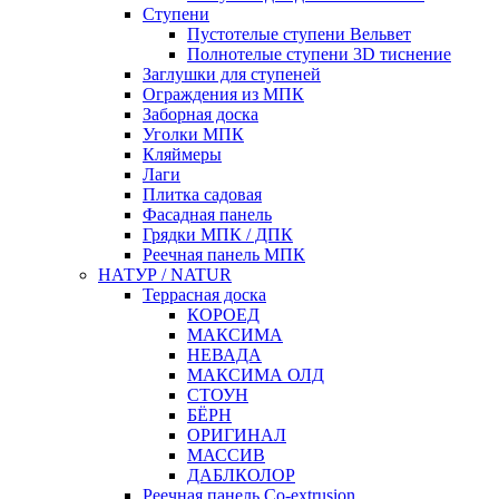
Ступени
Пустотелые ступени Вельвет
Полнотелые ступени 3D тиснение
Заглушки для ступеней
Ограждения из МПК
Заборная доска
Уголки МПК
Кляймеры
Лаги
Плитка садовая
Фасадная панель
Грядки МПК / ДПК
Реечная панель МПК
НАТУР / NATUR
Террасная доска
КОРОЕД
МАКСИМА
НЕВАДА
МАКСИМА ОЛД
СТОУН
БЁРН
ОРИГИНАЛ
МАССИВ
ДАБЛКОЛОР
Реечная панель Co-extrusion