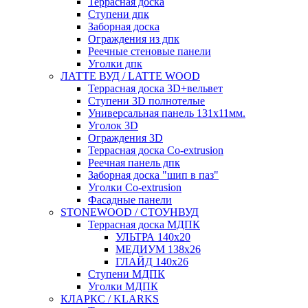
Террасная доска
Ступени дпк
Заборная доска
Ограждения из дпк
Реечные стеновые панели
Уголки дпк
ЛАТТЕ ВУД / LATTE WOOD
Террасная доска 3D+вельвет
Ступени 3D полнотелые
Универсальная панель 131x11мм.
Уголок 3D
Ограждения 3D
Террасная доска Co-extrusion
Реечная панель дпк
Заборная доска "шип в паз"
Уголки Co-extrusion
Фасадные панели
STONEWOOD / СТОУНВУД
Террасная доска МДПК
УЛЬТРА 140x20
МЕДИУМ 138x26
ГЛАЙД 140x26
Ступени МДПК
Уголки МДПК
КЛАРКС / KLARKS