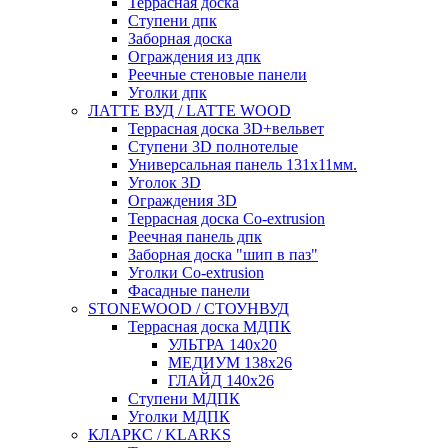
Террасная доска
Ступени дпк
Заборная доска
Ограждения из дпк
Реечные стеновые панели
Уголки дпк
ЛАТТЕ ВУД / LATTE WOOD
Террасная доска 3D+вельвет
Ступени 3D полнотелые
Универсальная панель 131x11мм.
Уголок 3D
Ограждения 3D
Террасная доска Co-extrusion
Реечная панель дпк
Заборная доска "шип в паз"
Уголки Co-extrusion
Фасадные панели
STONEWOOD / СТОУНВУД
Террасная доска МДПК
УЛЬТРА 140x20
МЕДИУМ 138x26
ГЛАЙД 140x26
Ступени МДПК
Уголки МДПК
КЛАРКС / KLARKS