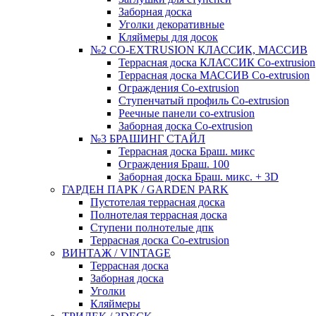
Заборная доска
Уголки декоративные
Кляймеры для досок
№2 CO-EXTRUSION КЛАССИК, МАССИВ
Террасная доска КЛАССИК Co-extrusion
Террасная доска МАССИВ Co-extrusion
Ограждения Co-extrusion
Ступенчатый профиль Co-extrusion
Реечные панели co-extrusion
Заборная доска Co-extrusion
№3 БРАШИНГ СТАЙЛ
Террасная доска Браш. микс
Ограждения Браш. 100
Заборная доска Браш. микс. + 3D
ГАРДЕН ПАРК / GARDEN PARK
Пустотелая террасная доска
Полнотелая террасная доска
Ступени полнотелые дпк
Террасная доска Co-extrusion
ВИНТАЖ / VINTAGE
Террасная доска
Заборная доска
Уголки
Кляймеры