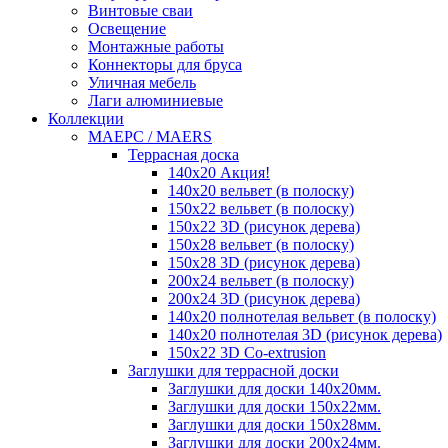
Винтовые сваи
Освещение
Монтажные работы
Коннекторы для бруса
Уличная мебель
Лаги алюминиевые
Коллекции
MAEРC / MAERS
Террасная доска
140x20 Акция!
140x20 вельвет (в полоску)
150x22 вельвет (в полоску)
150x22 3D (рисунок дерева)
150x28 вельвет (в полоску)
150x28 3D (рисунок дерева)
200x24 вельвет (в полоску)
200x24 3D (рисунок дерева)
140x20 полнотелая вельвет (в полоску)
140x20 полнотелая 3D (рисунок дерева)
150x22 3D Сo-extrusion
Заглушки для террасной доски
Заглушки для доски 140x20мм.
Заглушки для доски 150x22мм.
Заглушки для доски 150x28мм.
Заглушки для доски 200x24мм.