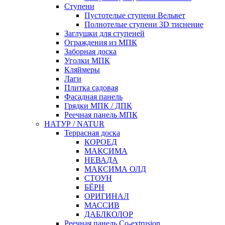
Ступени
Пустотелые ступени Вельвет
Полнотелые ступени 3D тиснение
Заглушки для ступеней
Ограждения из МПК
Заборная доска
Уголки МПК
Кляймеры
Лаги
Плитка садовая
Фасадная панель
Грядки МПК / ДПК
Реечная панель МПК
НАТУР / NATUR
Террасная доска
КОРОЕД
МАКСИМА
НЕВАДА
МАКСИМА ОЛД
СТОУН
БЁРН
ОРИГИНАЛ
МАССИВ
ДАБЛКОЛОР
Реечная панель Co-extrusion