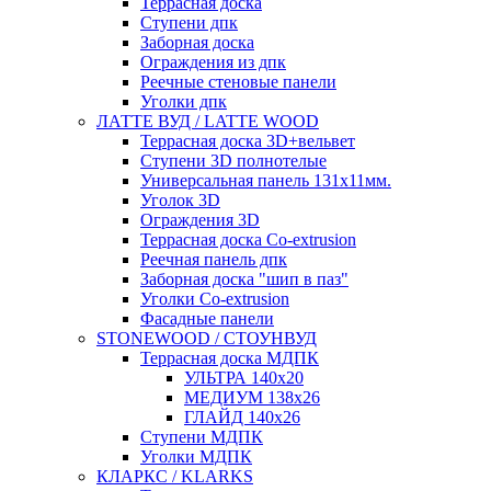
Террасная доска
Ступени дпк
Заборная доска
Ограждения из дпк
Реечные стеновые панели
Уголки дпк
ЛАТТЕ ВУД / LATTE WOOD
Террасная доска 3D+вельвет
Ступени 3D полнотелые
Универсальная панель 131x11мм.
Уголок 3D
Ограждения 3D
Террасная доска Co-extrusion
Реечная панель дпк
Заборная доска "шип в паз"
Уголки Co-extrusion
Фасадные панели
STONEWOOD / СТОУНВУД
Террасная доска МДПК
УЛЬТРА 140x20
МЕДИУМ 138x26
ГЛАЙД 140x26
Ступени МДПК
Уголки МДПК
КЛАРКС / KLARKS