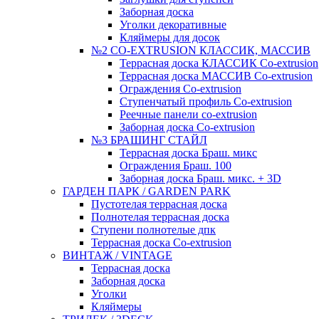
Заборная доска
Уголки декоративные
Кляймеры для досок
№2 CO-EXTRUSION КЛАССИК, МАССИВ
Террасная доска КЛАССИК Co-extrusion
Террасная доска МАССИВ Co-extrusion
Ограждения Co-extrusion
Ступенчатый профиль Co-extrusion
Реечные панели co-extrusion
Заборная доска Co-extrusion
№3 БРАШИНГ СТАЙЛ
Террасная доска Браш. микс
Ограждения Браш. 100
Заборная доска Браш. микс. + 3D
ГАРДЕН ПАРК / GARDEN PARK
Пустотелая террасная доска
Полнотелая террасная доска
Ступени полнотелые дпк
Террасная доска Co-extrusion
ВИНТАЖ / VINTAGE
Террасная доска
Заборная доска
Уголки
Кляймеры