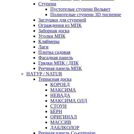
Ступени
Пустотелые ступени Вельвет
Полнотелые ступени 3D тиснение
Заглушки для ступеней
Ограждения из МПК
Заборная доска
Уголки МПК
Кляймеры
Лаги
Плитка садовая
Фасадная панель
Грядки МПК / ДПК
Реечная панель МПК
НАТУР / NATUR
Террасная доска
КОРОЕД
МАКСИМА
НЕВАДА
МАКСИМА ОЛД
СТОУН
БЁРН
ОРИГИНАЛ
МАССИВ
ДАБЛКОЛОР
Реечная панель Co-extrusion