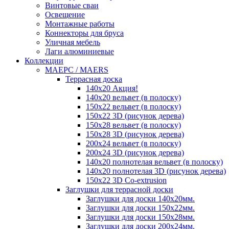
Винтовые сваи
Освещение
Монтажные работы
Коннекторы для бруса
Уличная мебель
Лаги алюминиевые
Коллекции
MAEРC / MAERS
Террасная доска
140x20 Акция!
140x20 вельвет (в полоску)
150x22 вельвет (в полоску)
150x22 3D (рисунок дерева)
150x28 вельвет (в полоску)
150x28 3D (рисунок дерева)
200x24 вельвет (в полоску)
200x24 3D (рисунок дерева)
140x20 полнотелая вельвет (в полоску)
140x20 полнотелая 3D (рисунок дерева)
150x22 3D Сo-extrusion
Заглушки для террасной доски
Заглушки для доски 140x20мм.
Заглушки для доски 150x22мм.
Заглушки для доски 150x28мм.
Заглушки для доски 200x24мм.