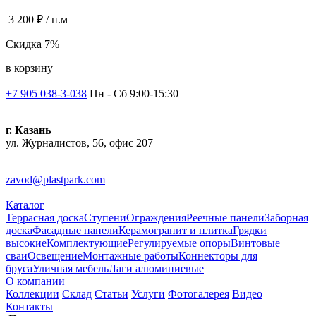
3 200 ₽ / п.м
Скидка 7%
в корзину
+7 905 038-3-038
Пн - Сб 9:00-15:30
г. Казань
ул. Журналистов, 56, офис 207
zavod@plastpark.com
Каталог
Террасная доска
Ступени
Ограждения
Реечные панели
Заборная
доска
Фасадные панели
Керамогранит и плитка
Грядки
высокие
Комплектующие
Регулируемые опоры
Винтовые
сваи
Освещение
Монтажные работы
Коннекторы для
бруса
Уличная мебель
Лаги алюминиевые
О компании
Коллекции
Склад
Статьи
Услуги
Фотогалерея
Видео
Контакты