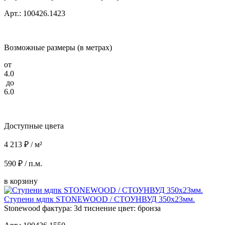
Арт.: 100426.1423
Возможные размеры (в метрах)
от
4.0
до
6.0
Доступные цвета
4 213 ₽ / м²
590 ₽ / п.м.
в корзину
Ступени мдпк STONEWOOD / СТОУНВУД 350x23мм.
Stonewood фактура: 3d тиснение цвет: бронза