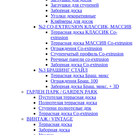
Заглушки для ступеней
Заборная доска
Уголки декоративные
Кляймеры для досок
№2 CO-EXTRUSION КЛАССИК, МАССИВ
Террасная доска КЛАССИК Co-
extrusion
Террасная доска МАССИВ Co-extrusion
Ограждения Co-extrusion
Ступенчатый профиль Co-extrusion
Реечные панели co-extrusion
Заборная доска Co-extrusion
№3 БРАШИНГ СТАЙЛ
Террасная доска Браш. микс
Ограждения Браш. 100
Заборная доска Браш. микс. + 3D
ГАРДЕН ПАРК / GARDEN PARK
Пустотелая террасная доска
Полнотелая террасная доска
Ступени полнотелые дпк
Террасная доска Co-extrusion
ВИНТАЖ / VINTAGE
Террасная доска
Заборная доска