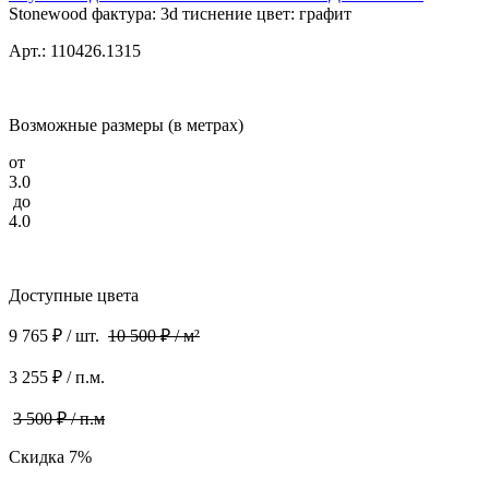
Stonewood фактура: 3d тиснение цвет: графит
Арт.: 110426.1315
Возможные размеры (в метрах)
от
3.0
до
4.0
Доступные цвета
9 765 ₽ / шт.
10 500 ₽ / м²
3 255 ₽ / п.м.
3 500 ₽ / п.м
Скидка 7%