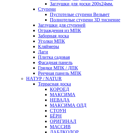
Заглушки для доски 200x24мм.
Ступени
Пустотелые ступени Вельвет
Полнотелые ступени 3D тиснение
Заглушки для ступеней
Ограждения из МПК
Заборная доска
Уголки МПК
Кляймеры
Лаги
Плитка садовая
Фасадная панель
Грядки МПК / ДПК
Реечная панель МПК
НАТУР / NATUR
Террасная доска
КОРОЕД
МАКСИМА
НЕВАДА
МАКСИМА ОЛД
СТОУН
БЁРН
ОРИГИНАЛ
МАССИВ
ДАБЛКОЛОР