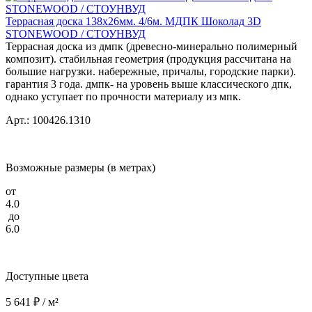
Террасная доска 138x26мм. 4/6м. МДПК Шоколад 3D
STONEWOOD / СТОУНВУД
Террасная доска из дмпк (древесно-минерально полимерный
композит). стабильная геометрия (продукция рассчитана на
большие нагрузки. набережные, причалы, городские парки).
гарантия 3 года. дмпк- на уровень выше классического дпк,
однако уступает по прочности материалу из мпк.
Арт.: 100426.1310
Возможные размеры (в метрах)
от
4.0
до
6.0
Доступные цвета
5 641 ₽ / м²