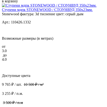
в корзину
Ступени мдпк STONEWOOD / СТОУНВУД 350x23мм.
Stonewood фактура: 3d тиснение цвет: серый дым
Арт.: 110426.1332
Возможные размеры (в метрах)
от
3.0
до
4.0
Доступные цвета
9 765 ₽ / шт.
10 500 ₽ / м²
3 255 ₽ / п.м.
3 500 ₽ / п.м