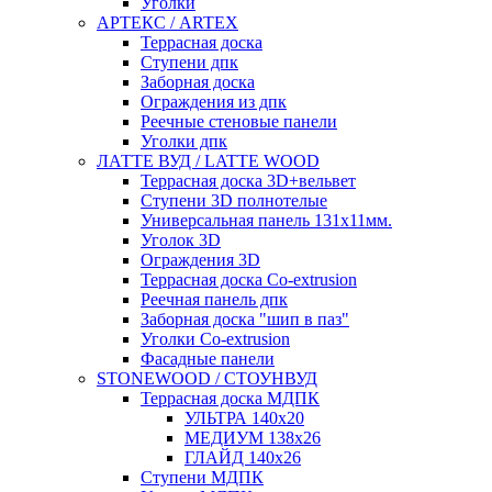
Уголки
АРТЕКС / ARTEX
Террасная доска
Ступени дпк
Заборная доска
Ограждения из дпк
Реечные стеновые панели
Уголки дпк
ЛАТТЕ ВУД / LATTE WOOD
Террасная доска 3D+вельвет
Ступени 3D полнотелые
Универсальная панель 131x11мм.
Уголок 3D
Ограждения 3D
Террасная доска Co-extrusion
Реечная панель дпк
Заборная доска "шип в паз"
Уголки Co-extrusion
Фасадные панели
STONEWOOD / СТОУНВУД
Террасная доска МДПК
УЛЬТРА 140x20
МЕДИУМ 138x26
ГЛАЙД 140x26
Ступени МДПК