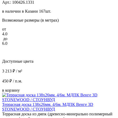
Арт.: 100426.1331
в наличии в Казани 167шт.
Возможные размеры (в метрах)
от
4.0
до
6.0
Доступные цвета
3 213 ₽ / м²
450 ₽ / п.м.
в корзину
Террасная доска 138x26мм. 4/6м. МДПК Венге 3D
STONEWOOD / СТОУНВУД
Террасная доска из дмпк (древесно-минерально полимерный