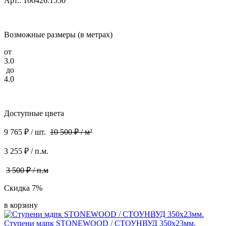
Арт.: 100426.1550
Возможные размеры (в метрах)
от
3.0
до
4.0
Доступные цвета
9 765 ₽ / шт.
10 500 ₽ / м²
3 255 ₽ / п.м.
3 500 ₽ / п.м
Скидка 7%
в корзину
Ступени мдпк STONEWOOD / СТОУНВУД 350x23мм.