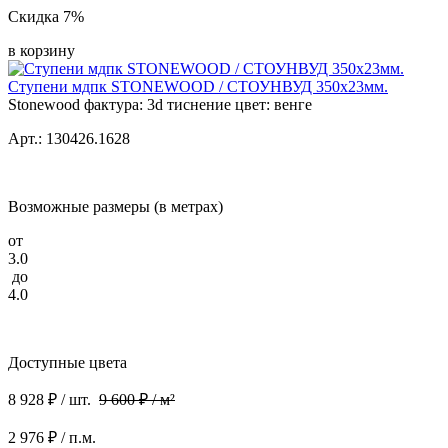
Скидка 7%
в корзину
Ступени мдпк STONEWOOD / СТОУНВУД 350x23мм.
Stonewood фактура: 3d тиснение цвет: венге
Арт.: 130426.1628
Возможные размеры (в метрах)
от
3.0
до
4.0
Доступные цвета
8 928 ₽ / шт.
9 600 ₽ / м²
2 976 ₽ / п.м.