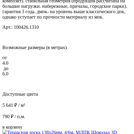
композит). стабильная геометрия (продукция рассчитана на
большие нагрузки. набережные, причалы, городские парки).
гарантия 3 года. дмпк- на уровень выше классического дпк,
однако уступает по прочности материалу из мпк.
Арт.: 100426.1310
Возможные размеры (в метрах)
от
4.0
до
6.0
Доступные цвета
5 641 ₽ / м²
790 ₽ / п.м.
в корзину