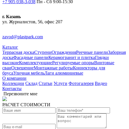
+7 905 038-3-038
Пн - Сб 9:00-15:30
г. Казань
ул. Журналистов, 56, офис 207
zavod@plastpark.com
Каталог
Террасная доска
Ступени
Ограждения
Реечные панели
Заборная
доска
Фасадные панели
Керамогранит и плитка
Грядки
высокие
Комплектующие
Регулируемые опоры
Винтовые
сваи
Освещение
Монтажные работы
Коннекторы для
бруса
Уличная мебель
Лаги алюминиевые
О компании
Коллекции
Склад
Статьи
Услуги
Фотогалерея
Видео
Контакты
Перезвоните мне
РАСЧЕТ СТОИМОСТИ