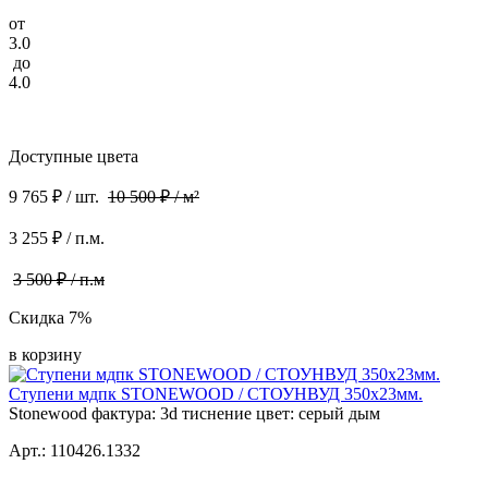
от
3.0
до
4.0
Доступные цвета
9 765 ₽ / шт.
10 500 ₽ / м²
3 255 ₽ / п.м.
3 500 ₽ / п.м
Скидка 7%
в корзину
Ступени мдпк STONEWOOD / СТОУНВУД 350x23мм.
Stonewood фактура: 3d тиснение цвет: серый дым
Арт.: 110426.1332