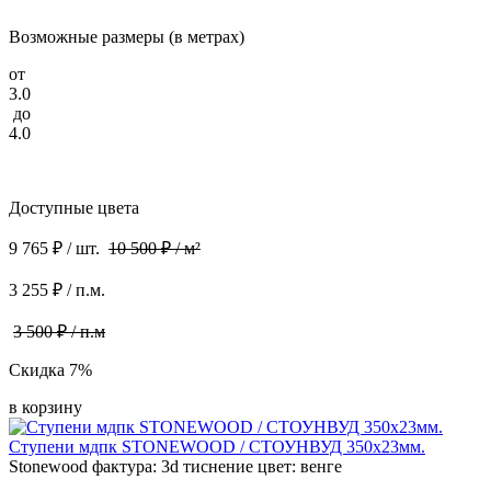
Возможные размеры (в метрах)
от
3.0
до
4.0
Доступные цвета
9 765 ₽ / шт.
10 500 ₽ / м²
3 255 ₽ / п.м.
3 500 ₽ / п.м
Скидка 7%
в корзину
Ступени мдпк STONEWOOD / СТОУНВУД 350x23мм.
Stonewood фактура: 3d тиснение цвет: венге