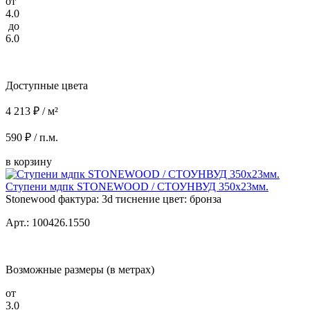
от
4.0
до
6.0
Доступные цвета
4 213 ₽ / м²
590 ₽ / п.м.
в корзину
Ступени мдпк STONEWOOD / СТОУНВУД 350x23мм.
Stonewood фактура: 3d тиснение цвет: бронза
Арт.: 100426.1550
Возможные размеры (в метрах)
от
3.0