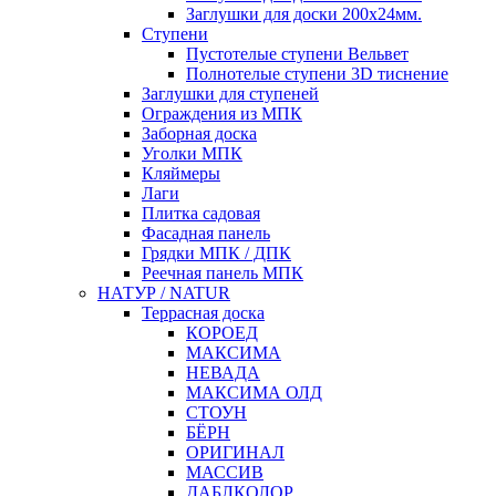
Заглушки для доски 200x24мм.
Ступени
Пустотелые ступени Вельвет
Полнотелые ступени 3D тиснение
Заглушки для ступеней
Ограждения из МПК
Заборная доска
Уголки МПК
Кляймеры
Лаги
Плитка садовая
Фасадная панель
Грядки МПК / ДПК
Реечная панель МПК
НАТУР / NATUR
Террасная доска
КОРОЕД
МАКСИМА
НЕВАДА
МАКСИМА ОЛД
СТОУН
БЁРН
ОРИГИНАЛ
МАССИВ
ДАБЛКОЛОР