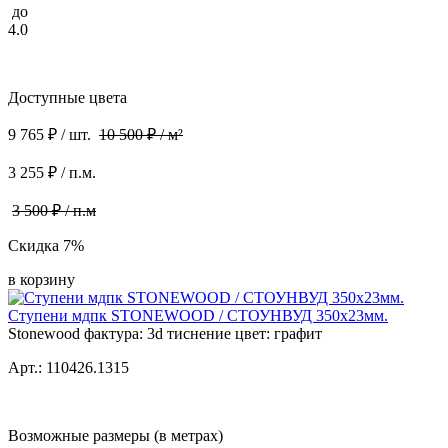
до
4.0
Доступные цвета
9 765 ₽ / шт.
10 500 ₽ / м²
3 255 ₽ / п.м.
3 500 ₽ / п.м
Скидка 7%
в корзину
Ступени мдпк STONEWOOD / СТОУНВУД 350x23мм.
Stonewood фактура: 3d тиснение цвет: графит
Арт.: 110426.1315
Возможные размеры (в метрах)