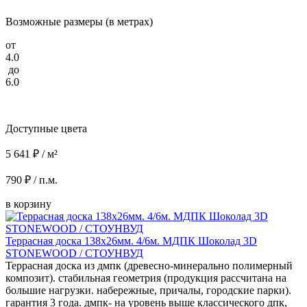
Возможные размеры (в метрах)
от
4.0
до
6.0
Доступные цвета
5 641 ₽ / м²
790 ₽ / п.м.
в корзину
Террасная доска 138x26мм. 4/6м. МДПК Шоколад 3D
STONEWOOD / СТОУНВУД
Террасная доска из дмпк (древесно-минерально полимерный
композит). стабильная геометрия (продукция рассчитана на
большие нагрузки. набережные, причалы, городские парки).
гарантия 3 года. дмпк- на уровень выше классического дпк,