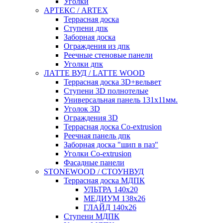
Уголки
АРТЕКС / ARTEX
Террасная доска
Ступени дпк
Заборная доска
Ограждения из дпк
Реечные стеновые панели
Уголки дпк
ЛАТТЕ ВУД / LATTE WOOD
Террасная доска 3D+вельвет
Ступени 3D полнотелые
Универсальная панель 131x11мм.
Уголок 3D
Ограждения 3D
Террасная доска Co-extrusion
Реечная панель дпк
Заборная доска "шип в паз"
Уголки Co-extrusion
Фасадные панели
STONEWOOD / СТОУНВУД
Террасная доска МДПК
УЛЬТРА 140x20
МЕДИУМ 138x26
ГЛАЙД 140x26
Ступени МДПК