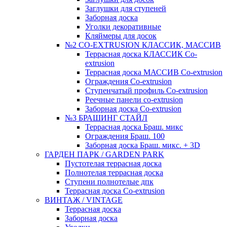
Заглушки для ступеней
Заборная доска
Уголки декоративные
Кляймеры для досок
№2 CO-EXTRUSION КЛАССИК, МАССИВ
Террасная доска КЛАССИК Co-
extrusion
Террасная доска МАССИВ Co-extrusion
Ограждения Co-extrusion
Ступенчатый профиль Co-extrusion
Реечные панели co-extrusion
Заборная доска Co-extrusion
№3 БРАШИНГ СТАЙЛ
Террасная доска Браш. микс
Ограждения Браш. 100
Заборная доска Браш. микс. + 3D
ГАРДЕН ПАРК / GARDEN PARK
Пустотелая террасная доска
Полнотелая террасная доска
Ступени полнотелые дпк
Террасная доска Co-extrusion
ВИНТАЖ / VINTAGE
Террасная доска
Заборная доска