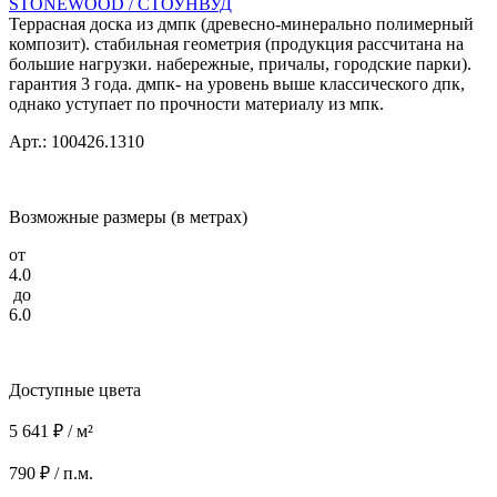
STONEWOOD / СТОУНВУД
Террасная доска из дмпк (древесно-минерально полимерный
композит). стабильная геометрия (продукция рассчитана на
большие нагрузки. набережные, причалы, городские парки).
гарантия 3 года. дмпк- на уровень выше классического дпк,
однако уступает по прочности материалу из мпк.
Арт.: 100426.1310
Возможные размеры (в метрах)
от
4.0
до
6.0
Доступные цвета
5 641 ₽ / м²
790 ₽ / п.м.