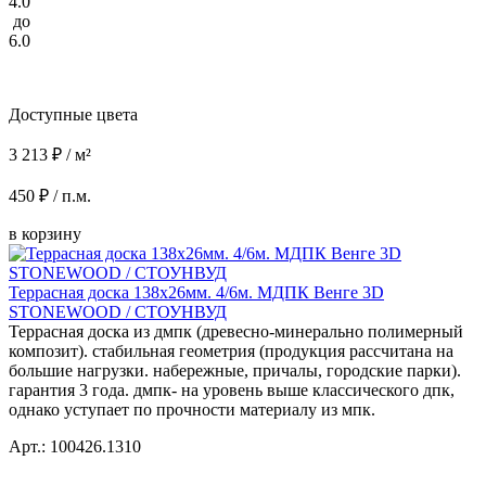
4.0
до
6.0
Доступные цвета
3 213 ₽ / м²
450 ₽ / п.м.
в корзину
Террасная доска 138x26мм. 4/6м. МДПК Венге 3D
STONEWOOD / СТОУНВУД
Террасная доска из дмпк (древесно-минерально полимерный
композит). стабильная геометрия (продукция рассчитана на
большие нагрузки. набережные, причалы, городские парки).
гарантия 3 года. дмпк- на уровень выше классического дпк,
однако уступает по прочности материалу из мпк.
Арт.: 100426.1310