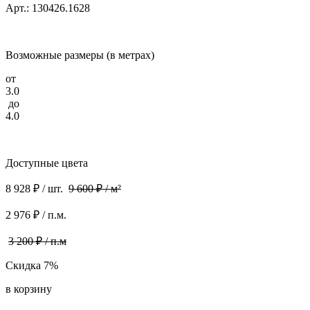
Арт.: 130426.1628
Возможные размеры (в метрах)
от
3.0
до
4.0
Доступные цвета
8 928 ₽ / шт.
9 600 ₽ / м²
2 976 ₽ / п.м.
3 200 ₽ / п.м
Скидка 7%
в корзину