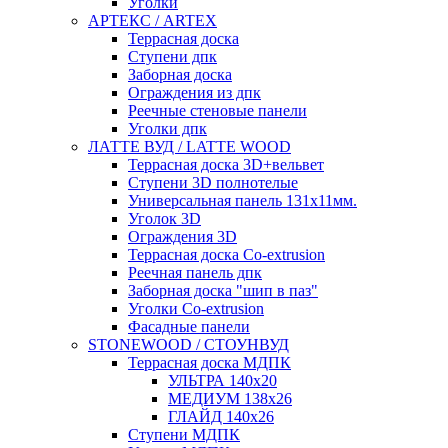
Уголки
АРТЕКС / ARTEX
Террасная доска
Ступени дпк
Заборная доска
Ограждения из дпк
Реечные стеновые панели
Уголки дпк
ЛАТТЕ ВУД / LATTE WOOD
Террасная доска 3D+вельвет
Ступени 3D полнотелые
Универсальная панель 131x11мм.
Уголок 3D
Ограждения 3D
Террасная доска Co-extrusion
Реечная панель дпк
Заборная доска "шип в паз"
Уголки Co-extrusion
Фасадные панели
STONEWOOD / СТОУНВУД
Террасная доска МДПК
УЛЬТРА 140x20
МЕДИУМ 138x26
ГЛАЙД 140x26
Ступени МДПК