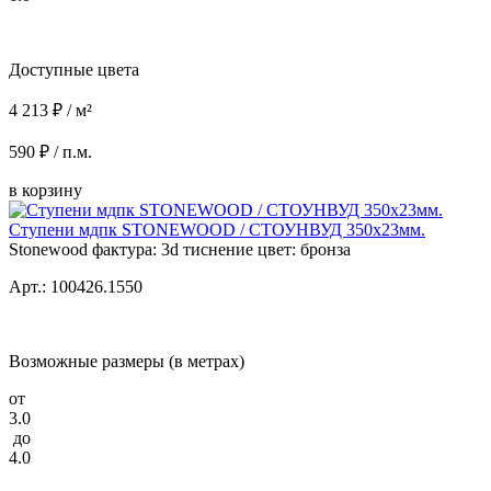
Доступные цвета
4 213 ₽ / м²
590 ₽ / п.м.
в корзину
Ступени мдпк STONEWOOD / СТОУНВУД 350x23мм.
Stonewood фактура: 3d тиснение цвет: бронза
Арт.: 100426.1550
Возможные размеры (в метрах)
от
3.0
до
4.0