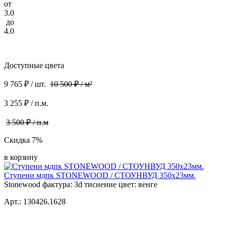
от
3.0
до
4.0
Доступные цвета
9 765 ₽ / шт.
10 500 ₽ / м²
3 255 ₽ / п.м.
3 500 ₽ / п.м
Скидка 7%
в корзину
Ступени мдпк STONEWOOD / СТОУНВУД 350x23мм.
Stonewood фактура: 3d тиснение цвет: венге
Арт.: 130426.1628