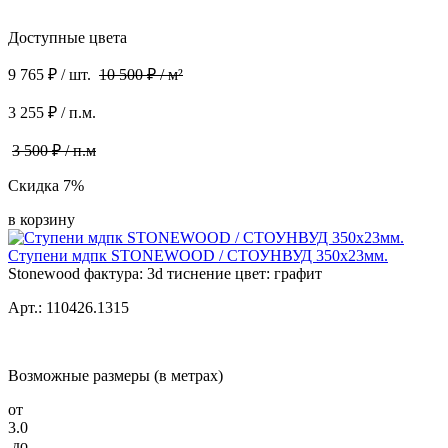
Доступные цвета
9 765 ₽ / шт.
10 500 ₽ / м²
3 255 ₽ / п.м.
3 500 ₽ / п.м
Скидка 7%
в корзину
Ступени мдпк STONEWOOD / СТОУНВУД 350x23мм.
Stonewood фактура: 3d тиснение цвет: графит
Арт.: 110426.1315
Возможные размеры (в метрах)
от
3.0
до