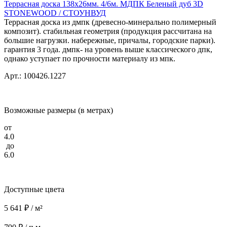
Террасная доска 138x26мм. 4/6м. МДПК Беленый дуб 3D
STONEWOOD / СТОУНВУД
Террасная доска из дмпк (древесно-минерально полимерный
композит). стабильная геометрия (продукция рассчитана на
большие нагрузки. набережные, причалы, городские парки).
гарантия 3 года. дмпк- на уровень выше классического дпк,
однако уступает по прочности материалу из мпк.
Арт.: 100426.1227
Возможные размеры (в метрах)
от
4.0
до
6.0
Доступные цвета
5 641 ₽ / м²