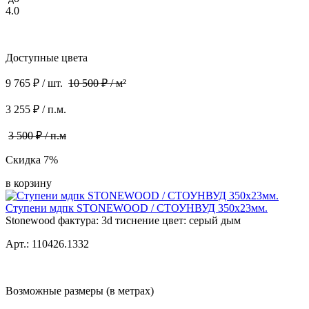
4.0
Доступные цвета
9 765 ₽ / шт.
10 500 ₽ / м²
3 255 ₽ / п.м.
3 500 ₽ / п.м
Скидка 7%
в корзину
Ступени мдпк STONEWOOD / СТОУНВУД 350x23мм.
Stonewood фактура: 3d тиснение цвет: серый дым
Арт.: 110426.1332
Возможные размеры (в метрах)