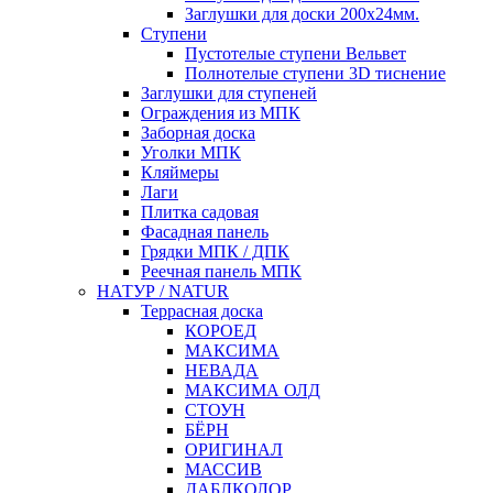
Заглушки для доски 200x24мм.
Ступени
Пустотелые ступени Вельвет
Полнотелые ступени 3D тиснение
Заглушки для ступеней
Ограждения из МПК
Заборная доска
Уголки МПК
Кляймеры
Лаги
Плитка садовая
Фасадная панель
Грядки МПК / ДПК
Реечная панель МПК
НАТУР / NATUR
Террасная доска
КОРОЕД
МАКСИМА
НЕВАДА
МАКСИМА ОЛД
СТОУН
БЁРН
ОРИГИНАЛ
МАССИВ
ДАБЛКОЛОР