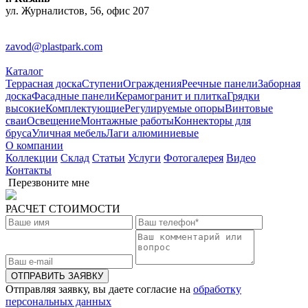
ул. Журналистов, 56, офис 207
zavod@plastpark.com
Каталог
Террасная доска
Ступени
Ограждения
Реечные панели
Заборная
доска
Фасадные панели
Керамогранит и плитка
Грядки
высокие
Комплектующие
Регулируемые опоры
Винтовые
сваи
Освещение
Монтажные работы
Коннекторы для
бруса
Уличная мебель
Лаги алюминиевые
О компании
Коллекции
Склад
Статьи
Услуги
Фотогалерея
Видео
Контакты
Перезвоните мне
РАСЧЕТ СТОИМОСТИ
ОТПРАВИТЬ ЗАЯВКУ
Отправляя заявку, вы даете согласие на
обработку
персональных данных