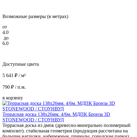
Возможные размеры (в метрах)
от
4.0
до
6.0
Доступные цвета
5 641 ₽ / м²
790 ₽ / п.м.
в корзину
Террасная доска 138x26мм. 4/6м. МДПК Бронза 3D
STONEWOOD / СТОУНВУД
Террасная доска из дмпк (древесно-минерально полимерный
композит). стабильная геометрия (продукция рассчитана на
большие нагрузки. набережные, причалы, городские парки).