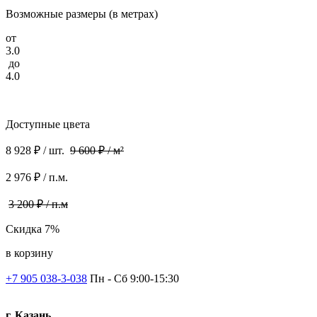
Возможные размеры (в метрах)
от
3.0
до
4.0
Доступные цвета
8 928 ₽ / шт.
9 600 ₽ / м²
2 976 ₽ / п.м.
3 200 ₽ / п.м
Скидка 7%
в корзину
+7 905 038-3-038
Пн - Сб 9:00-15:30
г. Казань