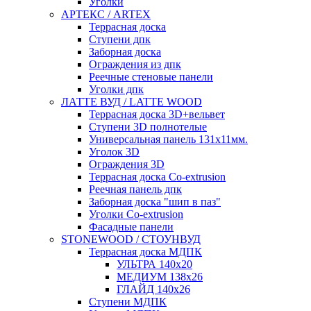
Уголки
АРТЕКС / ARTEX
Террасная доска
Ступени дпк
Заборная доска
Ограждения из дпк
Реечные стеновые панели
Уголки дпк
ЛАТТЕ ВУД / LATTE WOOD
Террасная доска 3D+вельвет
Ступени 3D полнотелые
Универсальная панель 131x11мм.
Уголок 3D
Ограждения 3D
Террасная доска Co-extrusion
Реечная панель дпк
Заборная доска "шип в паз"
Уголки Co-extrusion
Фасадные панели
STONEWOOD / СТОУНВУД
Террасная доска МДПК
УЛЬТРА 140x20
МЕДИУМ 138x26
ГЛАЙД 140x26
Ступени МДПК