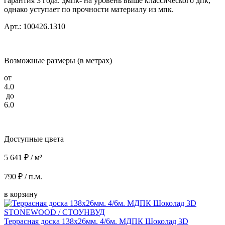
гарантия 3 года. дмпк- на уровень выше классического дпк,
однако уступает по прочности материалу из мпк.
Арт.: 100426.1310
Возможные размеры (в метрах)
от
4.0
до
6.0
Доступные цвета
5 641 ₽ / м²
790 ₽ / п.м.
в корзину
Террасная доска 138x26мм. 4/6м. МДПК Шоколад 3D