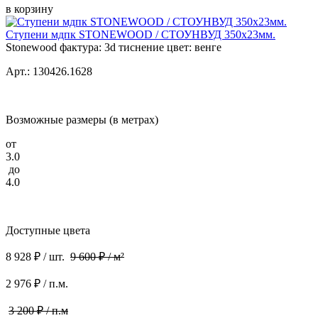
в корзину
Ступени мдпк STONEWOOD / СТОУНВУД 350x23мм.
Stonewood фактура: 3d тиснение цвет: венге
Арт.: 130426.1628
Возможные размеры (в метрах)
от
3.0
до
4.0
Доступные цвета
8 928 ₽ / шт.
9 600 ₽ / м²
2 976 ₽ / п.м.
3 200 ₽ / п.м