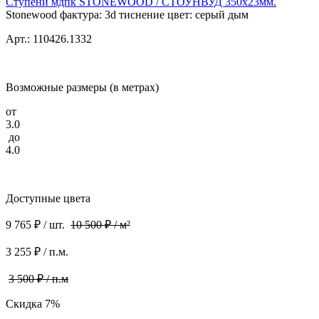
Ступени мдпк STONEWOOD / СТОУНВУД 350x23мм.
Stonewood фактура: 3d тиснение цвет: серый дым
Арт.: 110426.1332
Возможные размеры (в метрах)
от
3.0
до
4.0
Доступные цвета
9 765 ₽ / шт.
10 500 ₽ / м²
3 255 ₽ / п.м.
3 500 ₽ / п.м
Скидка 7%