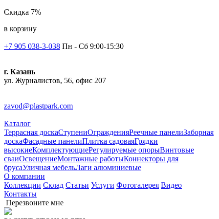
Скидка 7%
в корзину
+7 905 038-3-038
Пн - Сб 9:00-15:30
г. Казань
ул. Журналистов, 56, офис 207
zavod@plastpark.com
Каталог
Террасная доска
Ступени
Ограждения
Реечные панели
Заборная
доска
Фасадные панели
Плитка садовая
Грядки
высокие
Комплектующие
Регулируемые опоры
Винтовые
сваи
Освещение
Монтажные работы
Коннекторы для
бруса
Уличная мебель
Лаги алюминиевые
О компании
Коллекции
Склад
Статьи
Услуги
Фотогалерея
Видео
Контакты
Перезвоните мне