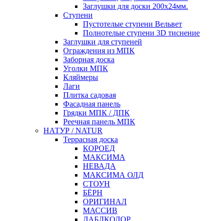
Заглушки для доски 200x24мм.
Ступени
Пустотелые ступени Вельвет
Полнотелые ступени 3D тиснение
Заглушки для ступеней
Ограждения из МПК
Заборная доска
Уголки МПК
Кляймеры
Лаги
Плитка садовая
Фасадная панель
Грядки МПК / ДПК
Реечная панель МПК
НАТУР / NATUR
Террасная доска
КОРОЕД
МАКСИМА
НЕВАДА
МАКСИМА ОЛД
СТОУН
БЁРН
ОРИГИНАЛ
МАССИВ
ДАБЛКОЛОР