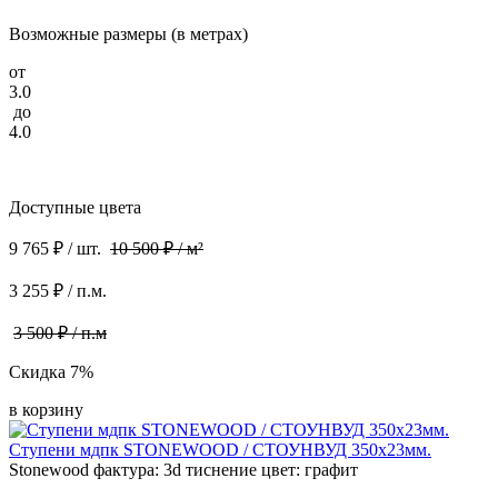
Возможные размеры (в метрах)
от
3.0
до
4.0
Доступные цвета
9 765 ₽ / шт.
10 500 ₽ / м²
3 255 ₽ / п.м.
3 500 ₽ / п.м
Скидка 7%
в корзину
Ступени мдпк STONEWOOD / СТОУНВУД 350x23мм.
Stonewood фактура: 3d тиснение цвет: графит