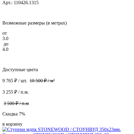
Арт.: 110426.1315
Возможные размеры (в метрах)
от
3.0
до
4.0
Доступные цвета
9 765 ₽ / шт.
10 500 ₽ / м²
3 255 ₽ / п.м.
3 500 ₽ / п.м
Скидка 7%
в корзину