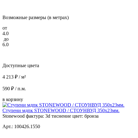
Возможные размеры (в метрах)
от
4.0
до
6.0
Доступные цвета
4 213 ₽ / м²
590 ₽ / п.м.
в корзину
Ступени мдпк STONEWOOD / СТОУНВУД 350x23мм.
Stonewood фактура: 3d тиснение цвет: бронза
Арт.: 100426.1550